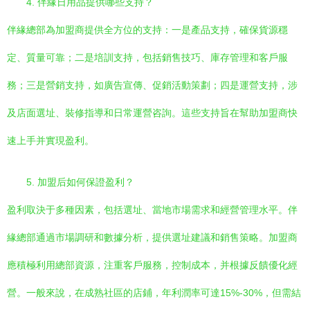
4. 伴緣日用品提供哪些支持？
伴緣總部為加盟商提供全方位的支持：一是產品支持，確保貨源穩
定、質量可靠；二是培訓支持，包括銷售技巧、庫存管理和客戶服
務；三是營銷支持，如廣告宣傳、促銷活動策劃；四是運營支持，涉
及店面選址、裝修指導和日常運營咨詢。這些支持旨在幫助加盟商快
速上手并實現盈利。
5. 加盟后如何保證盈利？
盈利取決于多種因素，包括選址、當地市場需求和經營管理水平。伴
緣總部通過市場調研和數據分析，提供選址建議和銷售策略。加盟商
應積極利用總部資源，注重客戶服務，控制成本，并根據反饋優化經
營。一般來說，在成熟社區的店鋪，年利潤率可達15%-30%，但需結