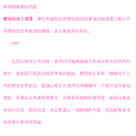
銷等關鍵難點問題。
實地或深入溝通
：優先考慮能提供實地咨詢或通過詳細溝通了解公司
具體情況后再報價的機構，其方案更具針對性。
###
在昆山辦理公司注銷，選擇代理服務能極大節省企業主的時間和
精力，避免因不熟悉流程而導致的風險。費用因企而異，關鍵在于公
司的歷史經營狀況。建議企業主在選擇代理機構時，不應只追求最低
價格，而應綜合考慮其專業性、信譽度和服務的透明度，確保注銷流
程合法合規、順利完成，為企業畫上一個圓滿的句號，也為創業者未
來的再出發掃清障礙。