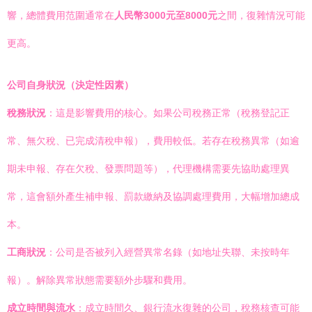
響，總體費用范圍通常在
人民幣3000元至8000元
之間，復雜情況可能
更高。
公司自身狀況（決定性因素）
稅務狀況
：這是影響費用的核心。如果公司稅務正常（稅務登記正
常、無欠稅、已完成清稅申報），費用較低。若存在稅務異常（如逾
期未申報、存在欠稅、發票問題等），代理機構需要先協助處理異
常，這會額外產生補申報、罰款繳納及協調處理費用，大幅增加總成
本。
工商狀況
：公司是否被列入經營異常名錄（如地址失聯、未按時年
報）。解除異常狀態需要額外步驟和費用。
成立時間與流水
：成立時間久、銀行流水復雜的公司，稅務核查可能