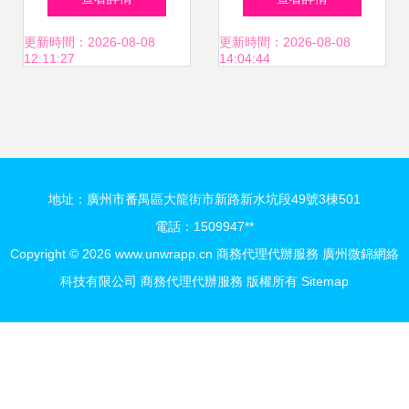
書”-武漢市百世豐
號規格解析
更新時間：2026-08-08
更新時間：2026-08-08
12:11:27
14:04:44
商務咨詢提供專業
代理記賬,擁有“代
地址：廣州市番禺區大龍街市新路新水坑段49號3棟501
理記賬許可證書”的
電話：1509947**
Copyright © 2026
www.unwrapp.cn
商務代理代辦服務
廣州微錦網絡
相關介紹、產品、
科技有限公司
商務代理代辦服務
版權所有
Sitemap
服務、圖片、價格
武漢專業工商代辦