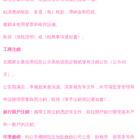
結清應納稅款、多退（免）稅款、滯納金和罰款。
繳銷未使用發票和稅控設備。
取得《清稅證明》或《稅務事項通知書》。
工商注銷
：
在國家企業信用信息公示系統或指定報紙發布注銷公告（公示45
天）。
公告期滿后，準備股東會決議、清算報告等文件，向市場監督管理局
申請辦理營業執照注銷，取得《準予注銷登記通知書》。
銀行賬戶注銷
：攜帶工商注銷憑證等文件，前往開戶銀行辦理基本戶
和一般戶的注銷。
印章繳銷
：到公安機關指定地點繳銷公司公章、財務章、發票章等所