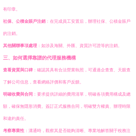
有印章。
社保、公積金賬戶注銷
：在完成員工安置后，辦理社保、公積金賬戶
的注銷。
其他關聯事項處理
：如涉及海關、外匯、資質許可證等的注銷。
三、如何選擇靠譜的代理服務機構
查看資質與口碑
：確認其具有合法營業執照，可通過企查查、天眼查
了解公司信息，查看網絡評價和客戶反饋。
明確收費與合同
：要求提供詳細的費用清單，明確各項費用構成及總
額，確保無隱形消費。簽訂正式服務合同，明確雙方權責、辦理時限
和違約責任。
考察專業性
：溝通時，觀察其是否能夠清晰、專業地解答關于稅務注